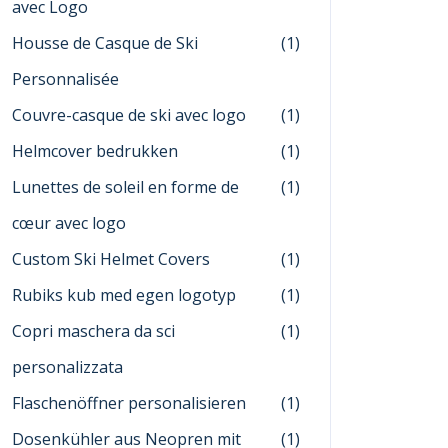
avec Logo
Housse de Casque de Ski
(1)
Personnalisée
Couvre-casque de ski avec logo
(1)
Helmcover bedrukken
(1)
Lunettes de soleil en forme de
(1)
cœur avec logo
Custom Ski Helmet Covers
(1)
Rubiks kub med egen logotyp
(1)
Copri maschera da sci
(1)
personalizzata
Flaschenöffner personalisieren
(1)
Dosenkühler aus Neopren mit
(1)