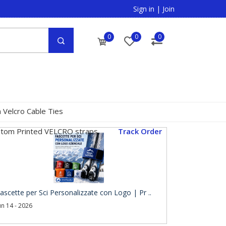
Sign in
|
Join
0
0
0
 Velcro Cable Ties
tom Printed VELCRO straps
Track Order
ascette per Sci Personalizzate con Logo | Pr ..
un 14 - 2026