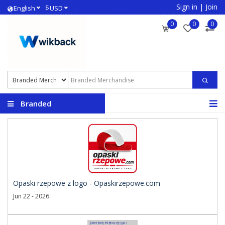
Sign in
|
Join
$
English
USD
0
0
0
Branded
Merchandise
Opaski rzepowe z logo - Opaskirzepowe.com
Jun 22 - 2026