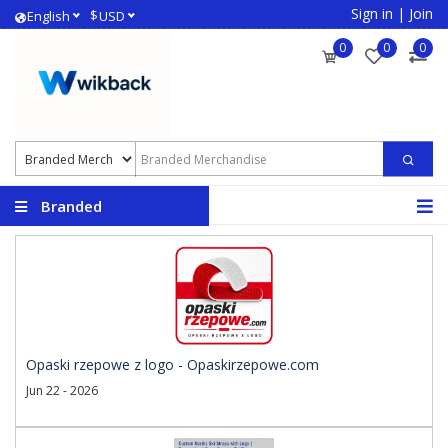
Sign in
|
Join
$
English
USD
0
0
0
Branded
Merchandise
Opaski rzepowe z logo - Opaskirzepowe.com
Jun 22 - 2026