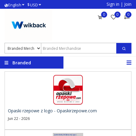
Sign in
|
Join
$
English
USD
0
0
0
Branded
Merchandise
Opaski rzepowe z logo - Opaskirzepowe.com
Jun 22 - 2026