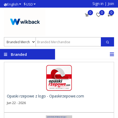
Sign in
|
Join
$
English
USD
0
0
0
Branded
Merchandise
Opaski rzepowe z logo - Opaskirzepowe.com
Jun 22 - 2026