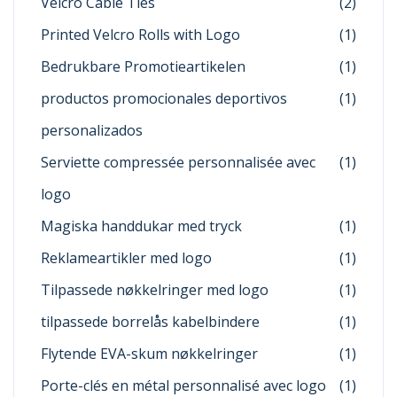
Velcro Cable Ties
(2)
Printed Velcro Rolls with Logo
(1)
Bedrukbare Promotieartikelen
(1)
productos promocionales deportivos
(1)
personalizados
Serviette compressée personnalisée avec
(1)
logo
Magiska handdukar med tryck
(1)
Reklameartikler med logo
(1)
Tilpassede nøkkelringer med logo
(1)
tilpassede borrelås kabelbindere
(1)
Flytende EVA-skum nøkkelringer
(1)
Porte-clés en métal personnalisé avec logo
(1)