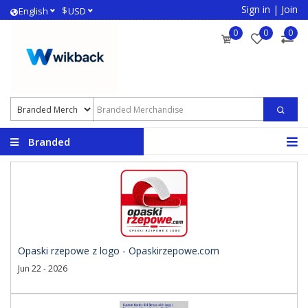
Sign in
|
Join
$
English
USD
0
0
0
Branded
Merchandise
Opaski rzepowe z logo - Opaskirzepowe.com
Jun 22 - 2026