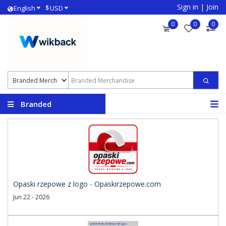
Sign in
|
Join
$
English
USD
0
0
0
Branded
Merchandise
Opaski rzepowe z logo - Opaskirzepowe.com
Jun 22 - 2026