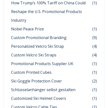
How Trump’s 100% Tariff on China Could
(1)
Reshape the U.S. Promotional Products
Industry
Nobel Peace Prize
(1)
Custom Promotional Branding
(9)
Personalized Velcro Ski Strap
(4)
Custom Velcro Ski Straps
(4)
Promotional Products Supplier UK
(1)
Custom Printed Cubes
(1)
Ski Goggle Protection Cover
(2)
Schlüsselanhänger selbst gestalten
(1)
Customized Ski Helmet Covers
(1)
Custom Velcro Cable Ties
(1)