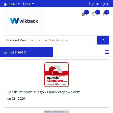
Sign in
|
Join
$
English
USD
0
0
0
Branded
Merchandise
Opaski rzepowe z logo - Opaskirzepowe.com
Jun 22 - 2026