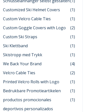
Schlüsselanhänger selbst gestalten
(1)
Customized Ski Helmet Covers
(1)
Custom Velcro Cable Ties
(1)
Custom Goggle Covers with Logo
(2)
Custom Ski Straps
(1)
Ski Klettband
(1)
Skistropp med Trykk
(1)
We Back Your Brand
(4)
Velcro Cable Ties
(2)
Printed Velcro Rolls with Logo
(1)
Bedrukbare Promotieartikelen
(1)
productos promocionales
(1)
deportivos personalizados