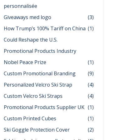
personnalisée
Giveaways med logo
(3)
How Trump’s 100% Tariff on China
(1)
Could Reshape the U.S.
Promotional Products Industry
Nobel Peace Prize
(1)
Custom Promotional Branding
(9)
Personalized Velcro Ski Strap
(4)
Custom Velcro Ski Straps
(4)
Promotional Products Supplier UK
(1)
Custom Printed Cubes
(1)
Ski Goggle Protection Cover
(2)