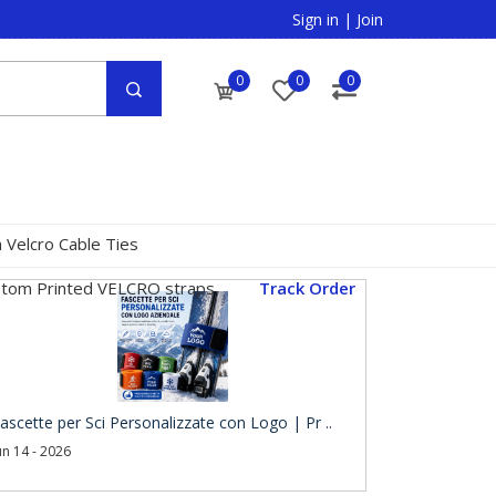
Sign in
|
Join
0
0
0
 Velcro Cable Ties
tom Printed VELCRO straps
Track Order
ascette per Sci Personalizzate con Logo | Pr ..
un 14 - 2026