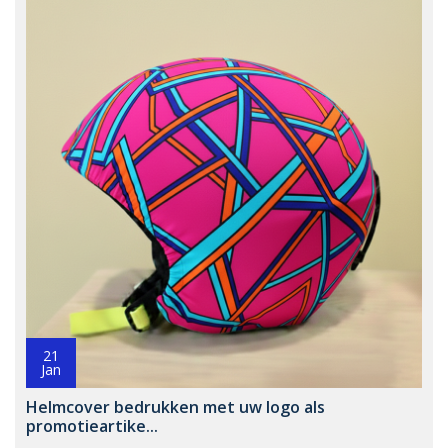
21
Jan
Helmcover bedrukken met uw logo als
promotieartike...