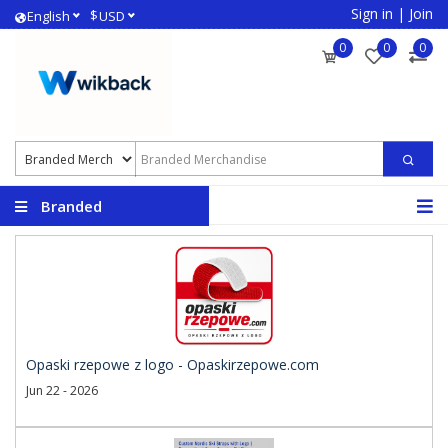
Sign in
|
Join
$
English
USD
0
0
0
Branded
Merchandise
Opaski rzepowe z logo - Opaskirzepowe.com
Jun 22 - 2026